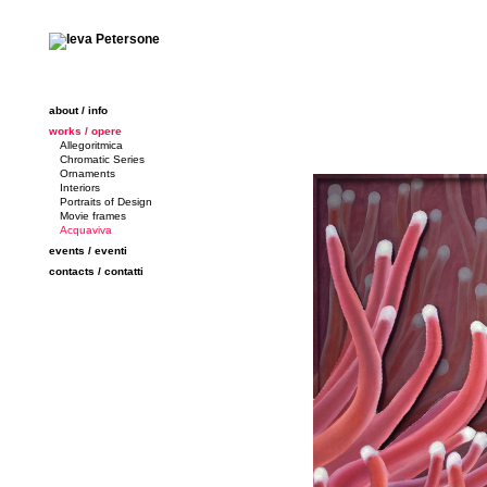
about / info
works / opere
Allegoritmica
Chromatic Series
Ornaments
Interiors
Portraits of Design
Movie frames
Acquaviva
events / eventi
contacts / contatti